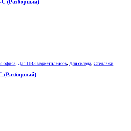
5-C (Разборный)
я офиса
,
Для ПВЗ маркетплейсов
,
Для склада
,
Стеллажи
-C (Разборный)