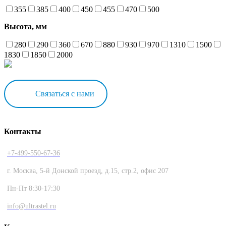
355
385
400
450
455
470
500
Высота, мм
280
290
360
670
880
930
970
1310
1500
1830
1850
2000
Связаться с нами
Контакты
+7-499-550-67-36
г. Москва, 5-й Донской проезд, д.15, стр.2, офис 207
Пн-Пт 8:30-17:30
info@ultrastel.ru