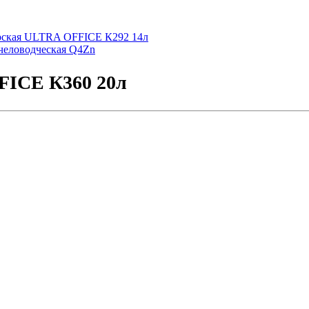
рская ULTRA OFFICE К292 14л
человодческая Q4Zn
FICE К360 20л