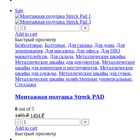
Sale
-
+
Add to cart
Быстрый просмотр
Безболтовые
,
Болтовые
,
Для гаража
,
Для дома
,
Для
зонирования
,
Для магазина
,
Для офиса
,
Для ПВЗ
маркетплейсов
,
Для склада
,
Металлические шкафы
,
Металлические шкафы для документов
,
Металлические
шкафы для инвентаря и инструментов
,
Металлические
шкафы для одежды
,
Металлические шкафы для сумок
,
Металлические шкафы хозяйственные универсальные
,
Стеллажи
Монтажная подушка Streck PAD
0
out of 5
1495
₽
1494
₽
-
+
Add to cart
Быстрый просмотр