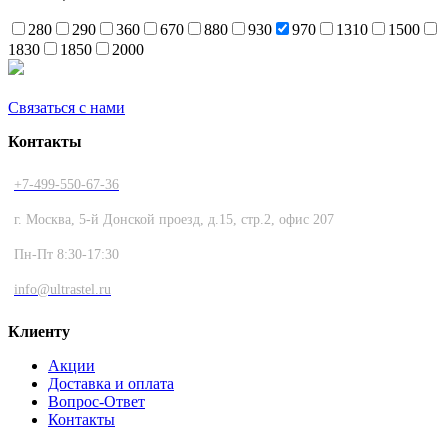
280
290
360
670
880
930
970
1310
1500
1830
1850
2000
Связаться с нами
Контакты
+7-499-550-67-36
г. Москва, 5-й Донской проезд, д.15, стр.2, офис 207
Пн-Пт 8:30-17:30
info@ultrastel.ru
Клиенту
Акции
Доставка и оплата
Вопрос-Ответ
Контакты